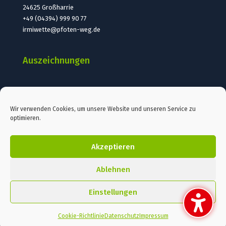
24625 Großharrie
+49 (04394) 999 90 77
irmiwette@pfoten-weg.de
Auszeichnungen
Wir verwenden Cookies, um unsere Website und unseren Service zu
optimieren.
START
SPENDEN
KONTAKT
PRESSE
Akzeptieren
DATENSCHUTZ
IMPRESSUM
Ablehnen
COOKIE-RICHTLINIE (EU)
Einstellungen
© Pfoten weg! Irmi Wette, 2021 | Alle Rechte vorbehalten
Cookie-Richtlinie
Datenschutz
Impressum