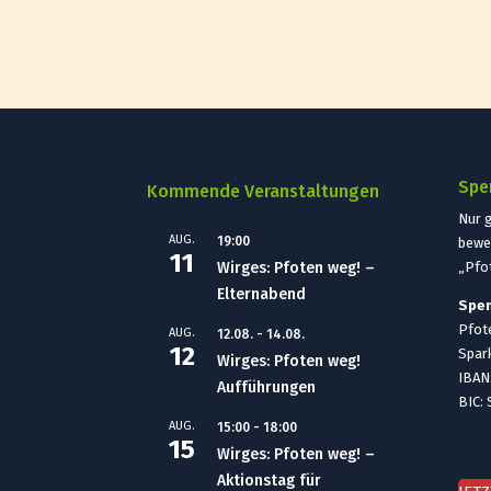
Spe
Kommende Veranstaltungen
Nur 
AUG.
19:00
bewe
11
Wirges: Pfoten weg! –
„Pfo
Elternabend
Spe
Pfote
AUG.
12.08.
-
14.08.
12
Spar
Wirges: Pfoten weg!
IBAN
Aufführungen
BIC:
AUG.
15:00
-
18:00
15
Wirges: Pfoten weg! –
Aktionstag für