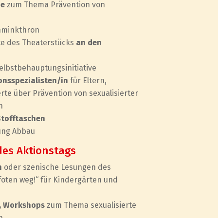
he
zum Thema Prävention von
minkthron
te des Theaterstücks
an den
elbstbehauptungsinitiative
onsspezialisten/in
für Eltern,
rte über Prävention von sexualisierter
n
Stofftaschen
rung Abbau
des Aktionstags
n
oder szenische Lesungen des
foten weg!“ für Kindergärten und
e, Workshops
zum Thema sexualisierte
n