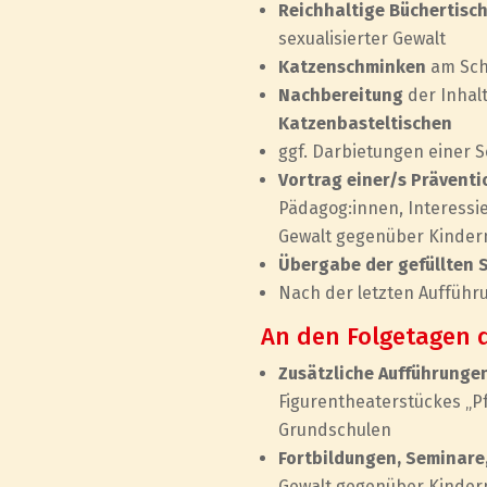
Reichhaltige Büchertisc
sexualisierter Gewalt
Katzenschminken
am Sch
Nachbereitung
der Inhal
Katzenbasteltischen
ggf. Darbietungen einer S
Vortrag einer/s Präventi
Pädagog:innen, Interessie
Gewalt gegenüber Kinder
Übergabe der gefüllten 
Nach der letzten Auffüh
An den Folgetagen 
Zusätzliche Aufführunge
Figurentheaterstückes „P
Grundschulen
Fortbildungen, Seminar
Gewalt gegenüber Kinder