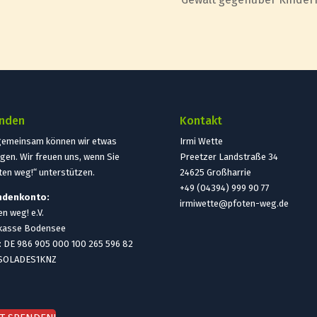
nden
Kontakt
gemeinsam können wir etwas
Irmi Wette
gen. Wir freuen uns, wenn Sie
Preetzer Landstraße 34
ten weg!“ unterstützen.
24625 Großharrie
+49 (04394) 999 90 77
ndenkonto:
irmiwette@pfoten-weg.de
n weg! e.V.
kasse Bodensee
: DE 986 905 000 100 265 596 82
 SOLADES1KNZ