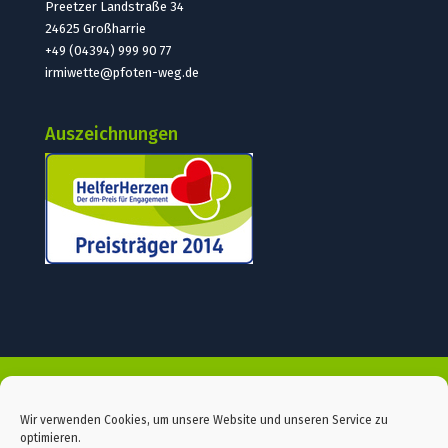
Preetzer Landstraße 34
24625 Großharrie
+49 (04394) 999 90 77
irmiwette@pfoten-weg.de
Auszeichnungen
START
SPENDEN
KONTAKT
PRESSE
DATENSCHUTZ
IMPRESSUM
Wir verwenden Cookies, um unsere Website und unseren Service zu
optimieren.
COOKIE-RICHTLINIE (EU)