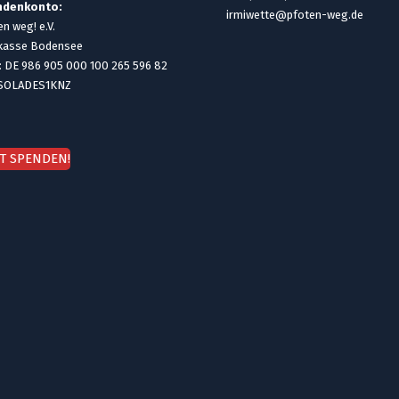
ndenkonto:
irmiwette@pfoten-weg.de
n weg! e.V.
kasse Bodensee
: DE 986 905 000 100 265 596 82
 SOLADES1KNZ
ZT SPENDEN!