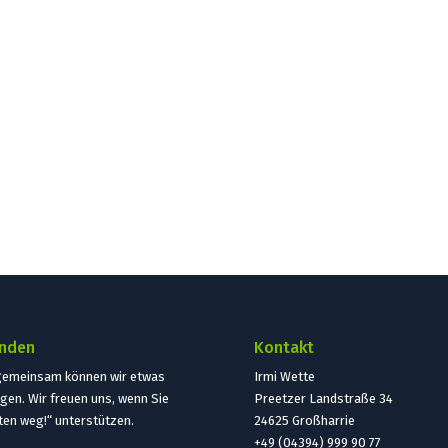
nden
Kontakt
gemeinsam können wir etwas
Irmi Wette
gen. Wir freuen uns, wenn Sie
Preetzer Landstraße 34
ten weg!“ unterstützen.
24625 Großharrie
+49 (04394) 999 90 77