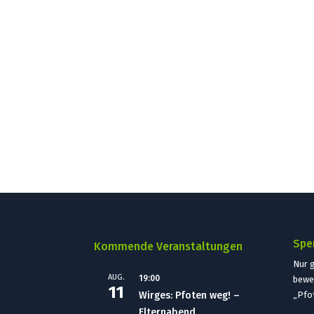
Spe
Kommende Veranstaltungen
Nur 
AUG.
19:00
bewe
11
Wirges: Pfoten weg! –
„Pfo
Elternabend