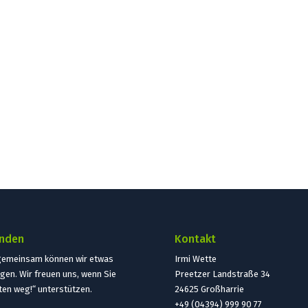
nden
Kontakt
gemeinsam können wir etwas
Irmi Wette
gen. Wir freuen uns, wenn Sie
Preetzer Landstraße 34
ten weg!“ unterstützen.
24625 Großharrie
+49 (04394) 999 90 77