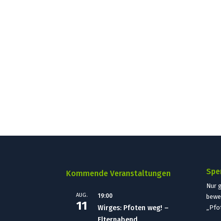
Spe
Kommende Veranstaltungen
Nur 
AUG.
19:00
bewe
11
Wirges: Pfoten weg! –
„Pfo
Elternabend