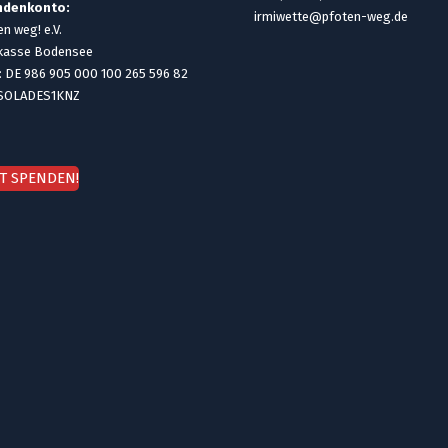
ndenkonto:
irmiwette@pfoten-weg.de
n weg! e.V.
kasse Bodensee
: DE 986 905 000 100 265 596 82
 SOLADES1KNZ
ZT SPENDEN!