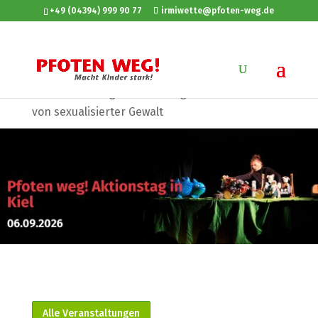
+49 (04394) 999 90 77
irmiwette@pfoten-weg.de
Sie sind hier:
Startseite
»
Veranstaltungen
»
Kiel: Pfoten weg! – Aktionstag für Prävention
von sexualisierter Gewalt
Alle Veranstaltungen