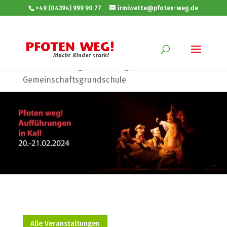
+49 (04394) 999 90 77
irmiwette@pfoten-weg.de
Sie sind hier:
Startseite
»
Veranstaltungen
»
Kall: Pfoten weg! Aufführungen in der
Gemeinschaftsgrundschule
Alle Veranstaltungen